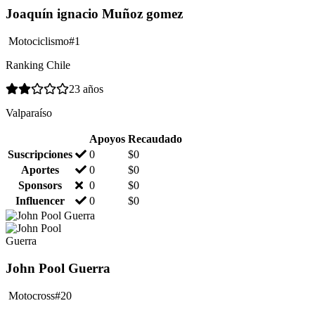
Joaquín ignacio Muñoz gomez
Motociclismo
#1
Ranking Chile
23 años
Valparaíso
Apoyos
Recaudado
Suscripciones
0
$
0
Aportes
0
$
0
Sponsors
0
$
0
Influencer
0
$
0
John Pool Guerra
Motocross
#20