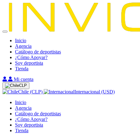
Inicio
Agencia
Catálogo de deportistas
¿Cómo Apoyar?
Soy deportista
Tienda
Mi cuenta
CLP
Chile (CLP)
Internacional (USD)
Inicio
Agencia
Catálogo de deportistas
¿Cómo Apoyar?
Soy deportista
Tienda