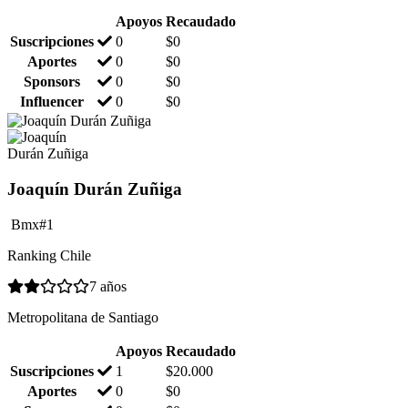
Apoyos
Recaudado
Suscripciones
0
$
0
Aportes
0
$
0
Sponsors
0
$
0
Influencer
0
$
0
Joaquín Durán Zuñiga
Bmx
#1
Ranking Chile
7 años
Metropolitana de Santiago
Apoyos
Recaudado
Suscripciones
1
$
20.000
Aportes
0
$
0