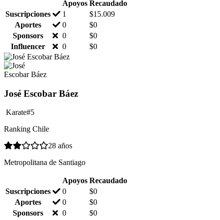
Apoyos
Recaudado
Suscripciones
1
$
15.009
Aportes
0
$
0
Sponsors
0
$
0
Influencer
0
$
0
José Escobar Báez
Karate
#5
Ranking Chile
28 años
Metropolitana de Santiago
Apoyos
Recaudado
Suscripciones
0
$
0
Aportes
0
$
0
Sponsors
0
$
0