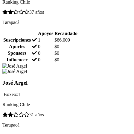
Ranking Chile
37 años
Tarapacá
Apoyos
Recaudado
Suscripciones
1
$
66.009
Aportes
0
$
0
Sponsors
0
$
0
Influencer
0
$
0
José Argel
Boxeo
#1
Ranking Chile
31 años
Tarapacá