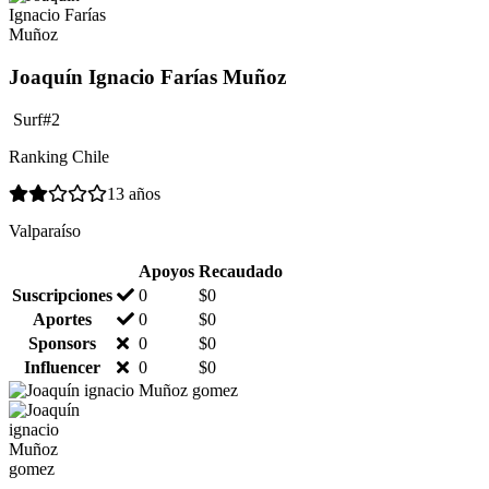
Joaquín Ignacio Farías Muñoz
Surf
#2
Ranking Chile
13 años
Valparaíso
Apoyos
Recaudado
Suscripciones
0
$
0
Aportes
0
$
0
Sponsors
0
$
0
Influencer
0
$
0