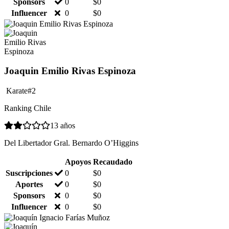
Sponsors
0
$
0
Influencer
0
$
0
Joaquin Emilio Rivas Espinoza
Karate
#2
Ranking Chile
13 años
Del Libertador Gral. Bernardo O’Higgins
Apoyos
Recaudado
Suscripciones
0
$
0
Aportes
0
$
0
Sponsors
0
$
0
Influencer
0
$
0