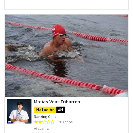
Matias Veas Iribarren
Natación
#1
Ranking Chile
18 años
Atacama