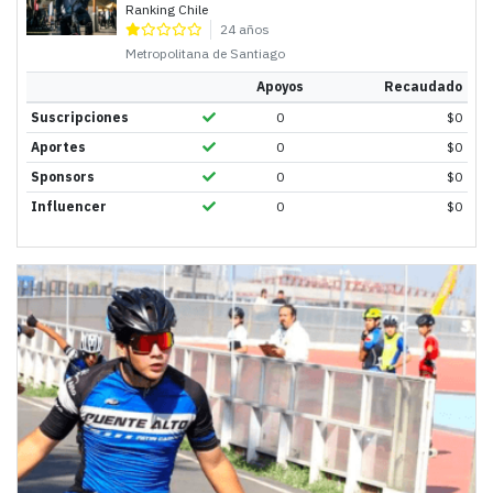
Ranking Chile
24 años
Metropolitana de Santiago
Apoyos
Recaudado
Suscripciones
0
$
0
Aportes
0
$
0
Sponsors
0
$
0
Influencer
0
$
0