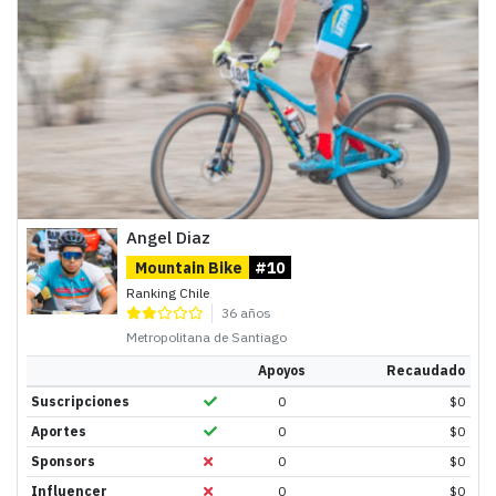
Angel Diaz
Mountain Bike
#10
Ranking Chile
36 años
Metropolitana de Santiago
Apoyos
Recaudado
Suscripciones
0
$
0
Aportes
0
$
0
Sponsors
0
$
0
Influencer
0
$
0