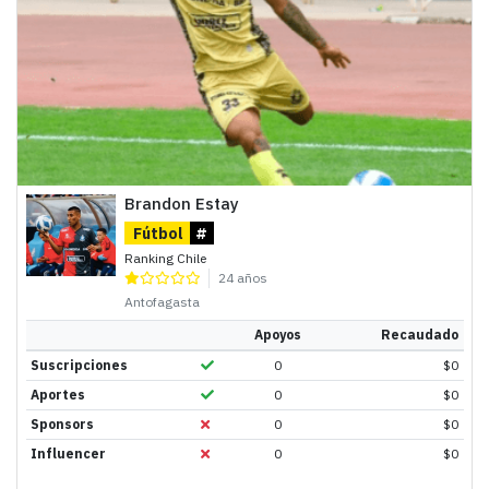
Brandon Estay
Fútbol
#
Ranking Chile
24 años
Antofagasta
Apoyos
Recaudado
Suscripciones
0
$
0
Aportes
0
$
0
Sponsors
0
$
0
Influencer
0
$
0