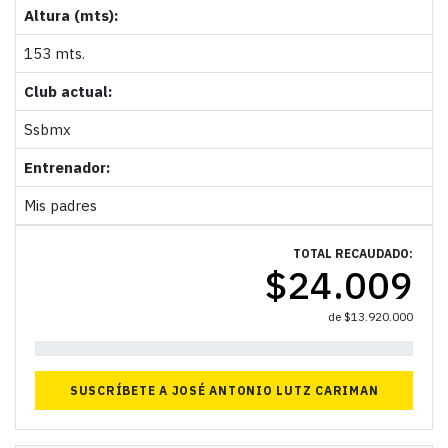
Altura (mts):
153 mts.
Club actual:
Ssbmx
Entrenador:
Mis padres
TOTAL RECAUDADO:
$
24.009
de
$
13.920.000
0%
SUSCRÍBETE A JOSÉ ANTONIO LUTZ CARIMAN