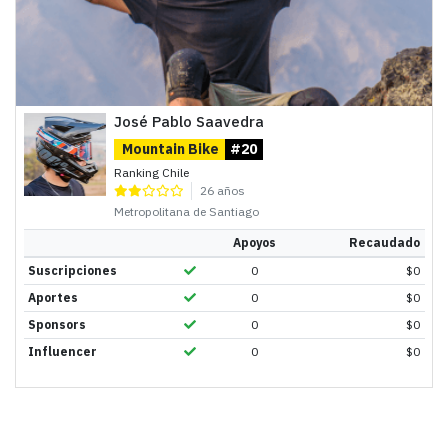
José Pablo Saavedra
Mountain Bike
#20
Ranking Chile
26 años
Metropolitana de Santiago
Apoyos
Recaudado
Suscripciones
0
$
0
Aportes
0
$
0
Sponsors
0
$
0
Influencer
0
$
0