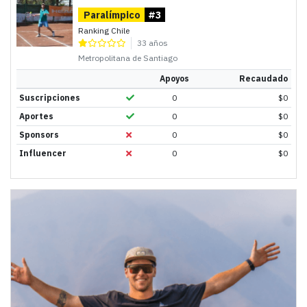
Paralímpico
#3
Ranking Chile
33 años
Metropolitana de Santiago
Apoyos
Recaudado
Suscripciones
0
$
0
Aportes
0
$
0
Sponsors
0
$
0
Influencer
0
$
0