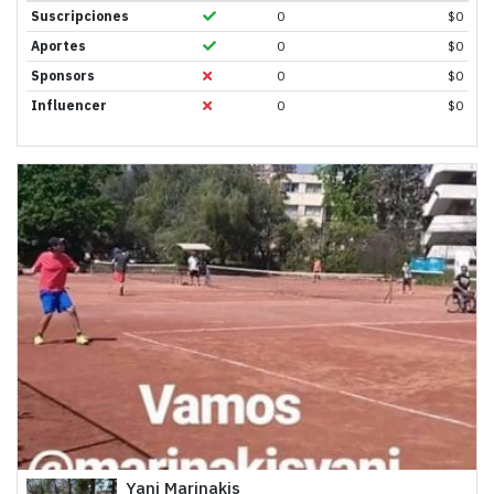
Suscripciones
0
$
0
Aportes
0
$
0
Sponsors
0
$
0
Influencer
0
$
0
Yani Marinakis