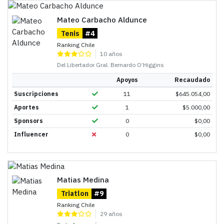
Mateo Carbacho Aldunce
Tenis
#4
Ranking Chile
10 años
Del Libertador Gral. Bernardo O’Higgins
Apoyos
Recaudado
Suscripciones
11
$
645.054,00
Aportes
1
$
5.000,00
Sponsors
0
$
0,00
Influencer
0
$
0,00
Matias Medina
Triatlon
#9
Ranking Chile
29 años