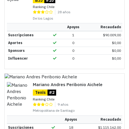
BJJ
#10
Ranking Chile
28 años
De los Lagos
Apoyos
Recaudado
Suscripciones
1
$
90.009,00
Aportes
0
$
0,00
Sponsors
0
$
0,00
Influencer
0
$
0,00
Mariano Andres Peribonio Aichele
Tenis
#2
Ranking Chile
9 años
Metropolitana de Santiago
Apoyos
Recaudado
Suscripciones
18
$
1.115.162,00