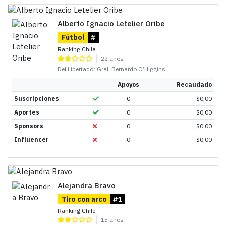
Alberto Ignacio Letelier Oribe
Fútbol
#
Ranking Chile
22 años
Del Libertador Gral. Bernardo O’Higgins
Apoyos
Recaudado
Suscripciones
0
$
0,00
Aportes
0
$
0,00
Sponsors
0
$
0,00
Influencer
0
$
0,00
Alejandra Bravo
Tiro con arco
#1
Ranking Chile
15 años