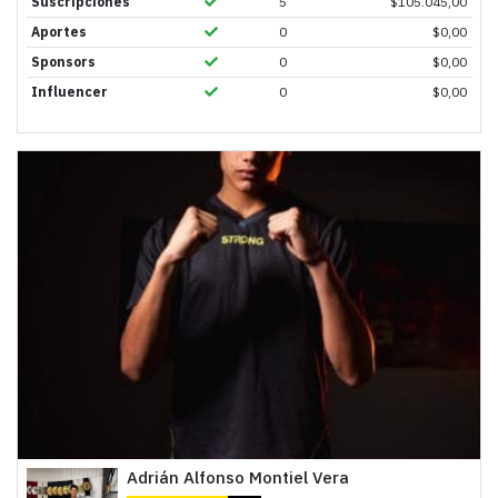
Suscripciones
5
$
105.045,00
Aportes
0
$
0,00
Sponsors
0
$
0,00
Influencer
0
$
0,00
Adrián Alfonso Montiel Vera