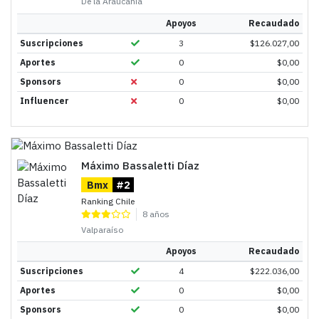
De la Araucanía
Apoyos
Recaudado
Suscripciones
3
$
126.027,00
Aportes
0
$
0,00
Sponsors
0
$
0,00
Influencer
0
$
0,00
Máximo Bassaletti Díaz
Bmx
#2
Ranking Chile
8 años
Valparaíso
Apoyos
Recaudado
Suscripciones
4
$
222.036,00
Aportes
0
$
0,00
Sponsors
0
$
0,00