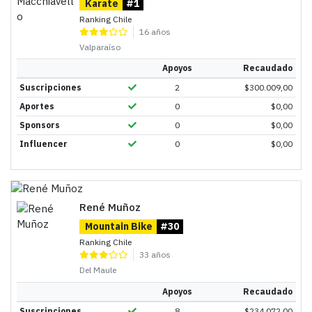
Karate
#1
Ranking Chile
16 años
Valparaíso
Apoyos
Recaudado
Suscripciones
2
$
300.009,00
Aportes
0
$
0,00
Sponsors
0
$
0,00
Influencer
0
$
0,00
René Muñoz
Mountain Bike
#30
Ranking Chile
33 años
Del Maule
Apoyos
Recaudado
Suscripciones
8
$
234.072,00