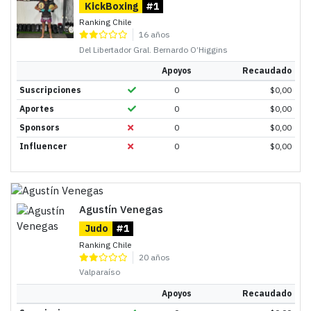
KickBoxing
#1
Ranking Chile
16 años
Del Libertador Gral. Bernardo O’Higgins
Apoyos
Recaudado
Suscripciones
0
$
0,00
Aportes
0
$
0,00
Sponsors
0
$
0,00
Influencer
0
$
0,00
Agustín Venegas
Judo
#1
Ranking Chile
20 años
Valparaíso
Apoyos
Recaudado