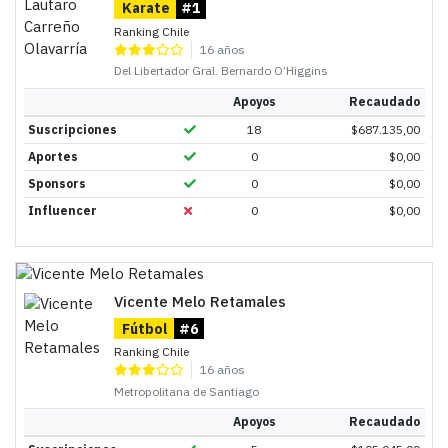
Karate
#1
Ranking Chile
16 años
Del Libertador Gral. Bernardo O’Higgins
Apoyos
Recaudado
Suscripciones
18
$
687.135,00
Aportes
0
$
0,00
Sponsors
0
$
0,00
Influencer
0
$
0,00
Vicente Melo Retamales
Fútbol
#6
Ranking Chile
16 años
Metropolitana de Santiago
Apoyos
Recaudado