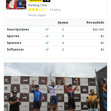
Ranking Chile
19 años
De los Lagos
Apoyos
Recaudado
Suscripciones
1
$
42.000
Aportes
0
$
0
Sponsors
0
$
0
Influencer
0
$
0