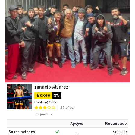
Ignacio Álvarez
Boxeo
#5
Ranking Chile
29 años
Coquimbo
Apoyos
Recaudado
Suscripciones
1
$
80.009