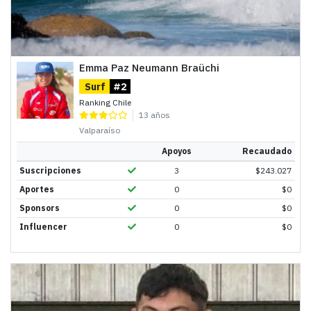
Emma Paz Neumann Braüchi
Surf
#2
Ranking Chile
13 años
Valparaíso
Apoyos
Recaudado
Suscripciones
3
$
243.027
Aportes
0
$
0
Sponsors
0
$
0
Influencer
0
$
0