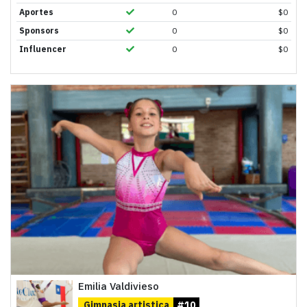
Aportes
0
$
0
Sponsors
0
$
0
Influencer
0
$
0
Emilia Valdivieso
Gimnasia artistica
#10