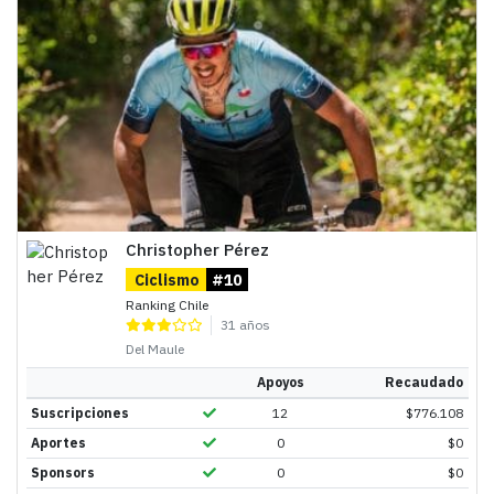
Christopher Pérez
Ciclismo
#10
Ranking Chile
31 años
Del Maule
Apoyos
Recaudado
Suscripciones
12
$
776.108
Aportes
0
$
0
Sponsors
0
$
0