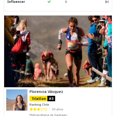
Influencer
0
$
0
Florencia Vásquez
Triatlon
#3
Ranking Chile
30 años
Metropolitana de Santiago