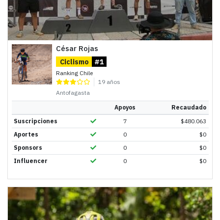
César Rojas
Ciclismo
#1
Ranking Chile
19 años
Antofagasta
Apoyos
Recaudado
Suscripciones
7
$
480.063
Aportes
0
$
0
Sponsors
0
$
0
Influencer
0
$
0