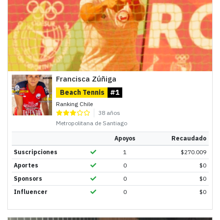
Francisca Zúñiga
Beach Tennis
#1
Ranking Chile
38 años
Metropolitana de Santiago
Apoyos
Recaudado
Suscripciones
1
$
270.009
Aportes
0
$
0
Sponsors
0
$
0
Influencer
0
$
0