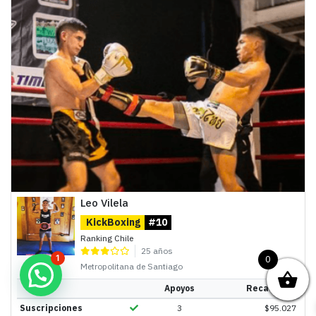
Leo Vilela
KickBoxing
#10
Ranking Chile
25 años
1
0
Metropolitana de Santiago
Apoyos
Recaudado
Suscripciones
3
$
95.027