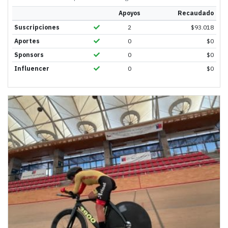
Apoyos
Recaudado
Suscripciones
2
$
93.018
Aportes
0
$
0
Sponsors
0
$
0
Influencer
0
$
0