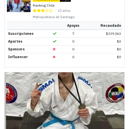
Ranking Chile
23 años
Metropolitana de Santiago
Apoyos
Recaudado
Suscripciones
7
$
339.063
Aportes
0
$
0
Sponsors
0
$
0
Influencer
0
$
0