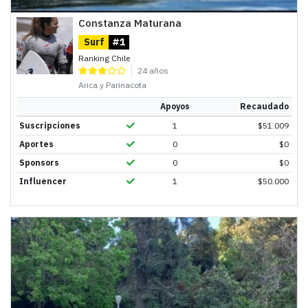
Constanza Maturana
Surf
#1
Ranking Chile
24 años
Arica y Parinacota
Apoyos
Recaudado
Suscripciones
1
$
51.009
Aportes
0
$
0
Sponsors
0
$
0
Influencer
1
$
50.000