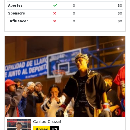
Aportes
0
$
0
Sponsors
0
$
0
Influencer
0
$
0
Carlos Cruzat
Boxeo
#1