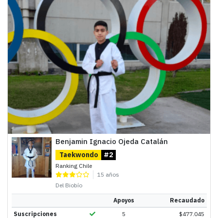
Benjamin Ignacio Ojeda Catalán
Taekwondo
#2
Ranking Chile
15 años
Del Biobío
Apoyos
Recaudado
Suscripciones
5
$
477.045