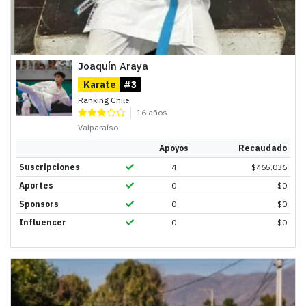
Joaquín Araya
Karate
#3
Ranking Chile
16 años
Valparaíso
Apoyos
Recaudado
Suscripciones
4
$
465.036
Aportes
0
$
0
Sponsors
0
$
0
Influencer
0
$
0