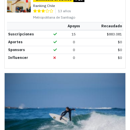
Ranking Chile
13 años
Metropolitana de Santiago
Apoyos
Recaudado
Suscripciones
15
$
883.081
Aportes
0
$
0
Sponsors
0
$
0
Influencer
0
$
0