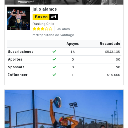
julio alamos
Boxeo
#1
Ranking Chile
35 años
Metropolitana de Santiago
Apoyos
Recaudado
Suscripciones
16
$
543.135
Aportes
0
$
0
Sponsors
0
$
0
Influencer
1
$
15.000