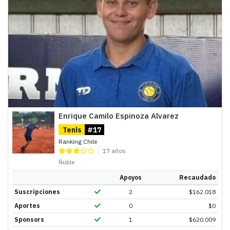
Enrique Camilo Espinoza Alvarez
Tenis
#17
Ranking Chile
17 años
Ñuble
Apoyos
Recaudado
Suscripciones
2
$
162.018
Aportes
0
$
0
Sponsors
1
$
620.009