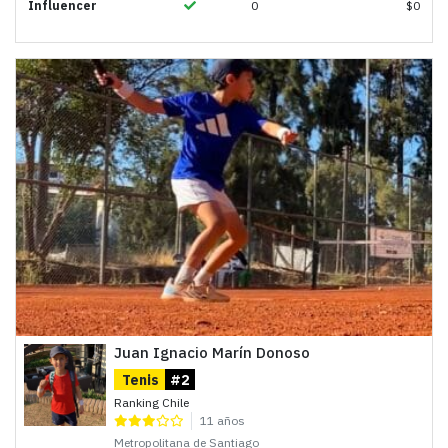
Influencer
0
$
0
Juan Ignacio Marín Donoso
Tenis
#2
Ranking Chile
11 años
Metropolitana de Santiago