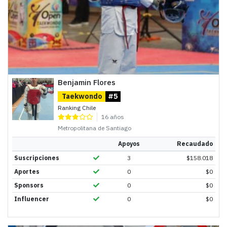
Benjamin Flores
Taekwondo
#5
Ranking Chile
16 años
Metropolitana de Santiago
Apoyos
Recaudado
Suscripciones
3
$
158.018
Aportes
0
$
0
Sponsors
0
$
0
Influencer
0
$
0