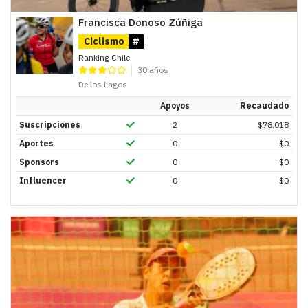
Francisca Donoso Zúñiga
Ciclismo
#
Ranking Chile
30 años
De los Lagos
Apoyos
Recaudado
Suscripciones
2
$
78.018
Aportes
0
$
0
Sponsors
0
$
0
Influencer
0
$
0