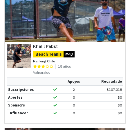
Khalil Pabst
Beach Tennis
#43
Ranking Chile
18 años
Valparaíso
Apoyos
Recaudado
Suscripciones
2
$
107.018
Aportes
0
$
0
Sponsors
0
$
0
Influencer
0
$
0