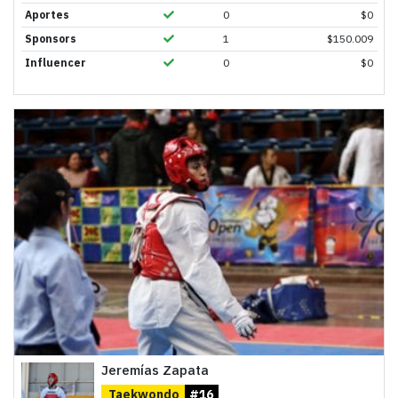
Aportes
0
$
0
Sponsors
1
$
150.009
Influencer
0
$
0
Jeremías Zapata
Taekwondo
#16