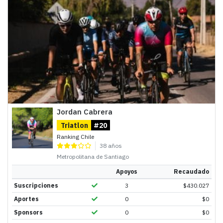
Jordan Cabrera
Triatlon
#20
Ranking Chile
38 años
Metropolitana de Santiago
Apoyos
Recaudado
Suscripciones
3
$
430.027
Aportes
0
$
0
Sponsors
0
$
0