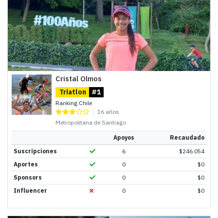
Cristal Olmos
Triatlon
#1
Ranking Chile
16 años
Metropolitana de Santiago
Apoyos
Recaudado
Suscripciones
6
$
246.054
Aportes
0
$
0
Sponsors
0
$
0
Influencer
0
$
0