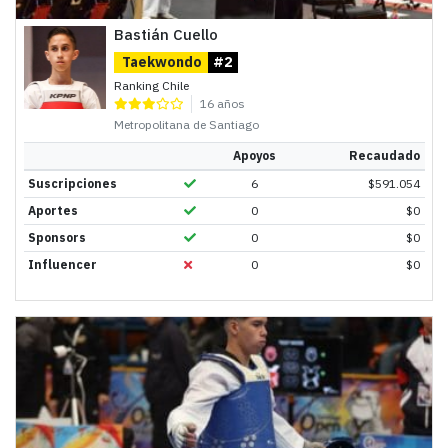
Bastián Cuello
Taekwondo
#2
Ranking Chile
16 años
Metropolitana de Santiago
Apoyos
Recaudado
Suscripciones
6
$
591.054
Aportes
0
$
0
Sponsors
0
$
0
Influencer
0
$
0