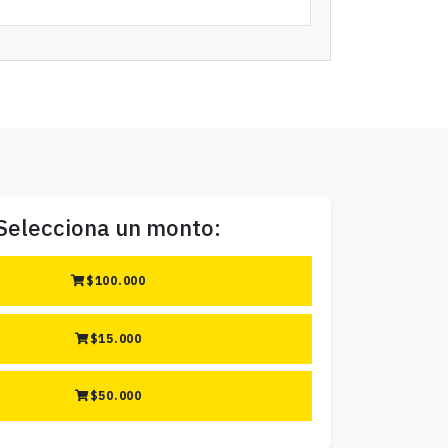
Selecciona un monto:
$
100.000
$
15.000
$
50.000