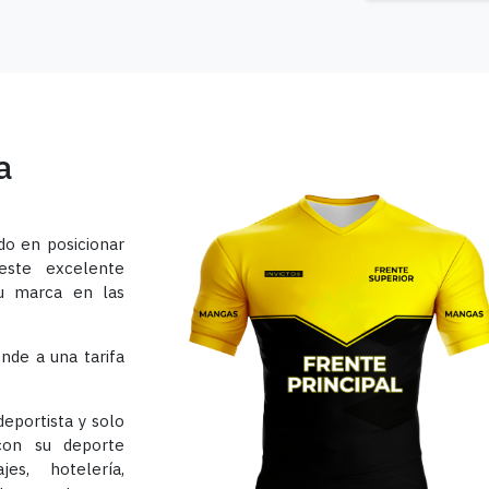
a
do en posicionar
 este excelente
 tu marca en las
onde a una tarifa
eportista y solo
con su deporte
jes, hotelería,