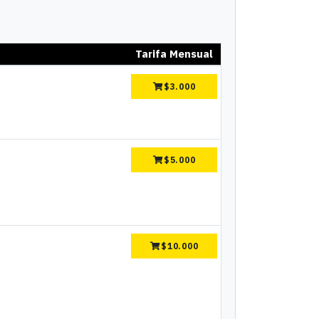
Tarifa Mensual
$
3.000
$
5.000
$
10.000