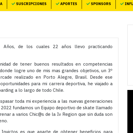
TA
SUSCRIPCIONES
APORTES
SPONSORS
INF
 Años, de los cuales 22 años llevo practicando
nidad de tener buenos resultados en competencias
 donde logre uno de mis mas grandes objetivos, un 3º
cade realizado en Porto Alegre, Brasil. Desde ese
portunidades para mi carrera deportiva, he viajado a
arding a lo largo de todo Chile.
aspasar toda mi experiencia a las nuevas generaciones
ño 2022 fundamos un Equipo deportivo de skate llamado
nar a varios Chic@s de la Iv Region que sin duda son
eno.
Invictos es que aparte de obtener beneficios para