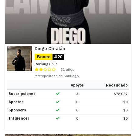
Diego Catalán
Boxeo
#20
Ranking Chile
31 años
Metropolitana de Santiago
Apoyos
Recaudado
Suscripciones
3
$
78.027
Aportes
0
$
0
Sponsors
0
$
0
Influencer
0
$
0