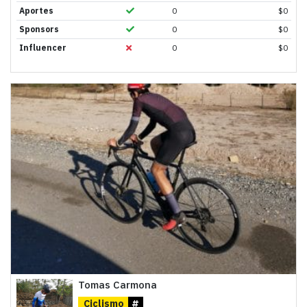
Aportes
0
$
0
Sponsors
0
$
0
Influencer
0
$
0
Tomas Carmona
Ciclismo
#