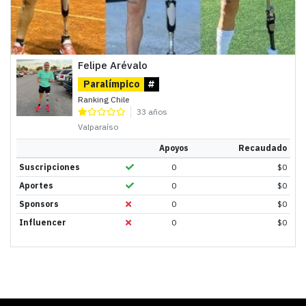
Felipe Arévalo
Paralímpico
#
Ranking Chile
33 años
Valparaíso
Apoyos
Recaudado
Suscripciones
0
$
0
Aportes
0
$
0
Sponsors
0
$
0
Influencer
0
$
0