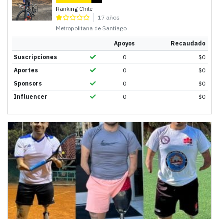
Ranking Chile
17 años
Metropolitana de Santiago
Apoyos
Recaudado
Suscripciones
0
$
0
Aportes
0
$
0
Sponsors
0
$
0
Influencer
0
$
0