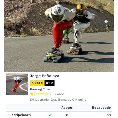
Jorge Peñaloza
Skate
#12
Ranking Chile
32 años
Del Libertador Gral. Bernardo O’Higgins
Apoyos
Recaudado
Suscripciones
0
$
0