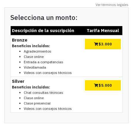
Ver términos legales
Selecciona un monto:
Descripción de la suscripción
Tarifa Mensual
Bronze
$
3.000
Beneficios incluidos:
Agradecimientos
Clase online
Entrada a competencias
Videollamada
Videos con consejos técnicos
Silver
$
5.000
Beneficios incluidos:
Chat consultas técnicas
Clase online
Clase presencial
Videos con consejos técnicos