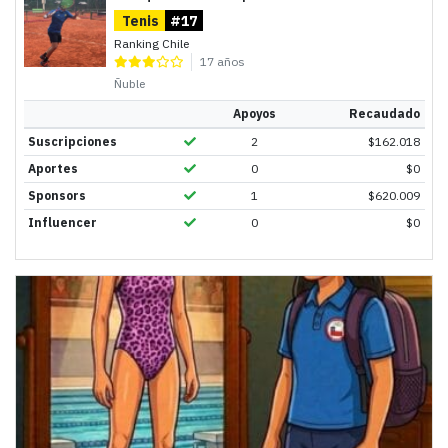
Tenis
#17
Ranking Chile
17 años
Ñuble
Apoyos
Recaudado
Suscripciones
2
$
162.018
Aportes
0
$
0
Sponsors
1
$
620.009
Influencer
0
$
0