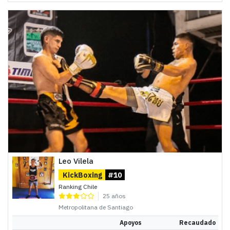
Leo Vilela
KickBoxing
#10
Ranking Chile
25 años
Metropolitana de Santiago
Apoyos
Recaudado