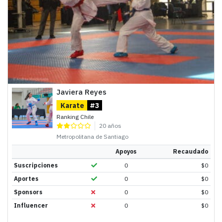
Javiera Reyes
Karate
#3
Ranking Chile
20 años
Metropolitana de Santiago
Apoyos
Recaudado
Suscripciones
0
$
0
Aportes
0
$
0
Sponsors
0
$
0
Influencer
0
$
0