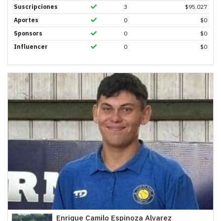
Suscripciones
3
$
95.027
Aportes
0
$
0
Sponsors
0
$
0
Influencer
0
$
0
Enrique Camilo Espinoza Alvarez