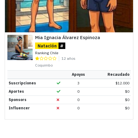
Mia Ignacia Álvarez Espinoza
Natación
#
Ranking Chile
12 años
Coquimbo
Apoyos
Recaudado
Suscripciones
3
$
12.000
Aportes
0
$
0
Sponsors
0
$
0
Influencer
0
$
0