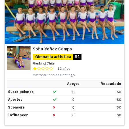
Sofia Yañez Camps
Gimnasia artistica
#1
Ranking Chile
12 años
Metropolitana de Santiago
Apoyos
Recaudado
Suscripciones
0
$
0
Aportes
0
$
0
Sponsors
0
$
0
Influencer
0
$
0