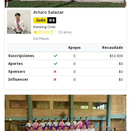
Arturo Salazar
Judo
#4
Ranking Chile
13 años
Del Maule
Apoyos
Recaudado
Suscripciones
5
$
52.000
Aportes
0
$
0
Sponsors
0
$
0
Influencer
0
$
0