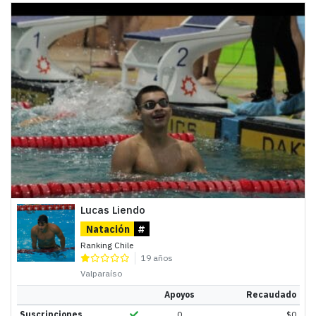
Lucas Liendo
Natación
#
Ranking Chile
19 años
Valparaíso
Apoyos
Recaudado
Suscripciones
0
$
0