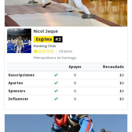
Nicol Jaque
Esgrima
#2
Ranking Chile
18 años
Metropolitana de Santiago
Apoyos
Recaudado
Suscripciones
0
$
0
Aportes
0
$
0
Sponsors
0
$
0
Influencer
0
$
0