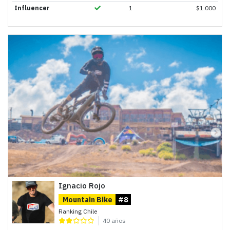
Influencer
1
$
1.000
Ignacio Rojo
Mountain Bike
#8
Ranking Chile
40 años