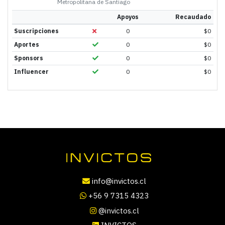
Metropolitana de Santiago
Apoyos
Recaudado
Suscripciones
0
$
0
Aportes
0
$
0
Sponsors
0
$
0
Influencer
0
$
0
info@invictos.cl
+56 9 7315 4323
@invictos.cl