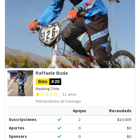
Raffaele Buda
Bmx
#20
Ranking Chile
11 años
Metropolitana de Santiago
Apoyos
Recaudado
Suscripciones
2
$
10.009
Aportes
0
$
0
Sponsors
0
$
0