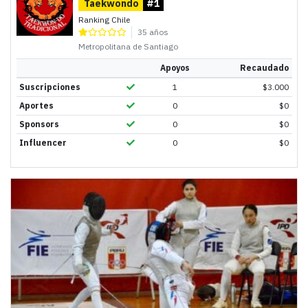
Taekwondo
#1
Ranking Chile
35 años
Metropolitana de Santiago
Apoyos
Recaudado
Suscripciones
1
$
3.000
Aportes
0
$
0
Sponsors
0
$
0
Influencer
0
$
0