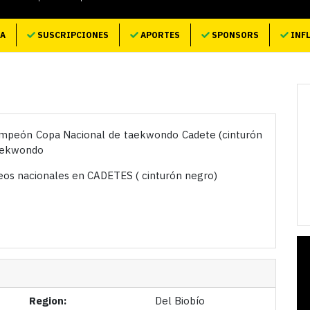
TA
SUSCRIPCIONES
APORTES
SPONSORS
INF
mpeón Copa Nacional de taekwondo Cadete (cinturón
taekwondo
eos nacionales en CADETES ( cinturón negro)
Region:
Del Biobío