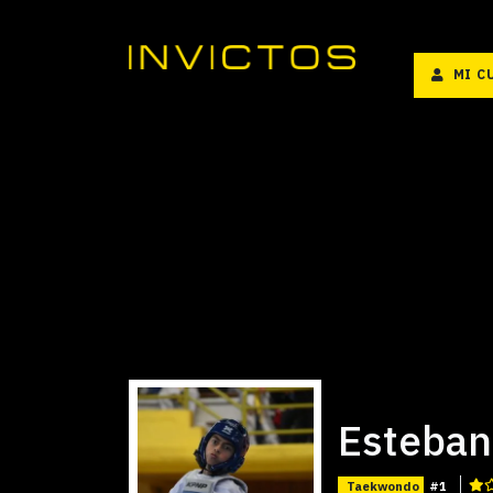
MI C
Esteba
Taekwondo
#1