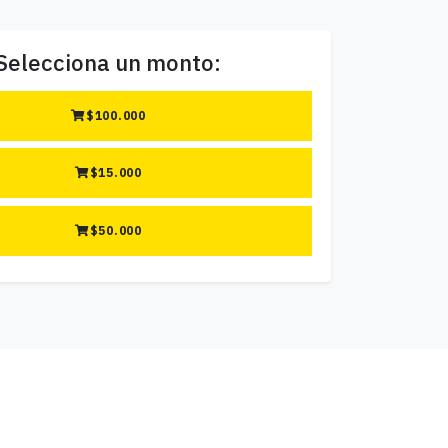
Selecciona un monto:
$
100.000
$
15.000
$
50.000