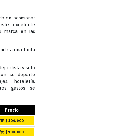
do en posicionar
 este excelente
 tu marca en las
onde a una tarifa
eportista y solo
con su deporte
jes, hotelería,
stos gastos se
Precio
$
100.000
$
100.000